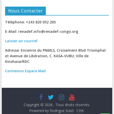
Nous Contacter
Téléphone: +243 820 052 265
E-Mail: renadef.info@renadef-congo.org
Laisser un courriel
Adresse: Enceinte du PNMLS, Croisement Blvd Triomphal
et Avenue de Libération, C. KASA-VUBU; Ville de
Kinshasa
/RDC
Connexion
Espace Mail
Copyright © 2026
. Tous droits réservés.
Powered by
Rodrigue Kash
.
CHK
.