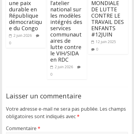
une paix
l’atelier
MONDIALE
durable en
national sur
DE LUTTE
République
les modèles
CONTRE LE
démocratiqu
intégrés des
TRAVAIL DES
e du Congo
services
ENFANTS
communaut
#12JUIN
2 juin 2026
aires de
12 juin 2025
0
lutte contre
0
le VIH/SIDA
en RDC
2 juin 2026
0
Laisser un commentaire
Votre adresse e-mail ne sera pas publiée.
Les champs
obligatoires sont indiqués avec
*
Commentaire
*