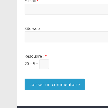
E-mail
*
Site web
Résoudre :
*
20 − 5 =