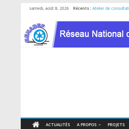
Passer
samedi, août 8, 2026
Récents :
Atelier de consulta
au
Caravane AGIR 2026
contenu
Le RENADEF particip
RDC : Sous l’impuls
FINANCEMENT GC8
ACTUALITÉS
A PROPOS
PROJETS