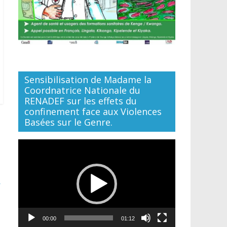
Sensibilisation de Madame la
Coordnatrice Nationale du
RENADEF sur les effets du
confinement face aux Violences
Basées sur le Genre.
Lecteur
vidéo
r
00:00
01:12