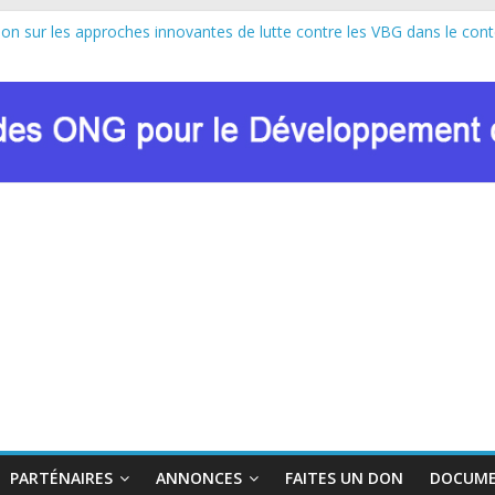
tion sur les approches innovantes de lutte contre les VBG dans le con
 : le RENADEF lance la deuxième édition en RDC
e au lancement officiel de la Journée Internationale de la Femme Afr
ion de Marie Nyombo Zaina, le CPD et RENADEF renforcent leur plaidoy
 DU FONDS MONDIAL : LE RENADEF CONTRIBUE AU DIALOGUE N
PARTÉNAIRES
ANNONCES
FAITES UN DON
DOCUME