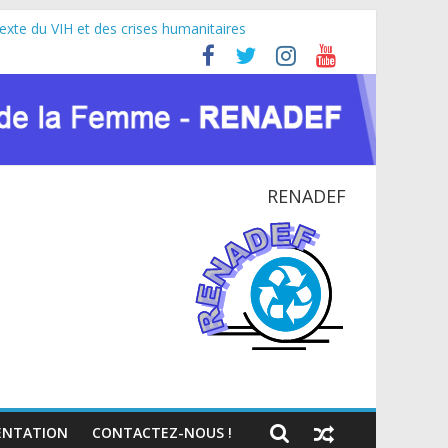
texte du VIH et des crises humanitaires
icaine (JIFA) 2026
er pour la paix et le dialogue national
ATIONAL EN RDC
RENADEF
NTATION
CONTACTEZ-NOUS !