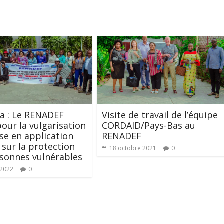
a : Le RENADEF
Visite de travail de l’équipe
pour la vulgarisation
CORDAID/Pays-Bas au
ise en application
RENADEF
s sur la protection
18 octobre 2021
0
sonnes vulnérables
t 2022
0