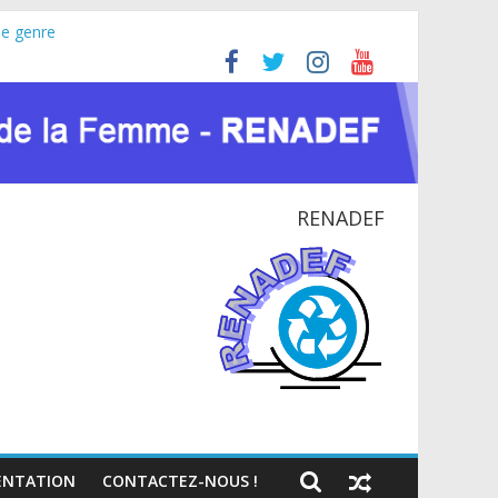
le genre
ine (JIFA) 2026
 pour la paix et le dialogue national
TIONAL EN RDC
te du VIH et des crises humanitaires
RENADEF
NTATION
CONTACTEZ-NOUS !