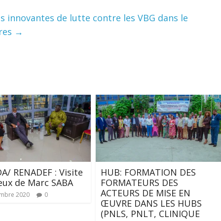
es innovantes de lutte contre les VBG dans le
ires
→
/ RENADEF : Visite
HUB: FORMATION DES
eux de Marc SABA
FORMATEURS DES
ACTEURS DE MISE EN
embre 2020
0
ŒUVRE DANS LES HUBS
(PNLS, PNLT, CLINIQUE