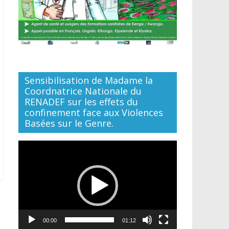
Sensibilisation de Madame la
Coordnatrice Nationale du
RENADEF sur les effets du
confinement face aux Violences
Basées sur le Genre.
Lecteur
vidéo
00:00
01:12