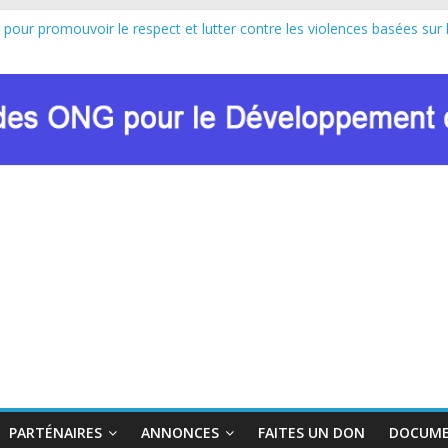
 pour promouvoir le respect et lutter contre les violences basées sur 
au lancement officiel de la Journée Internationale de la Femme Africa
n de Marie Nyombo Zaina, le CPD et RENADEF renforcent leur plaidoyer
U FONDS MONDIAL : LE RENADEF CONTRIBUE AU DIALOGUE NA
n sur les approches innovantes de lutte contre les VBG dans le contex
PARTÉNAIRES
ANNONCES
FAITES UN DON
DOCUME