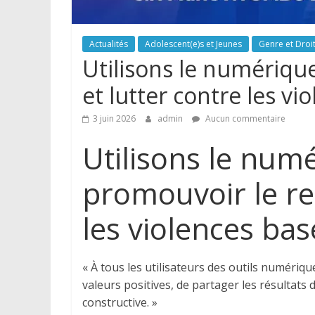
Actualités
Adolescent(e)s et Jeunes
Genre et Droi
Utilisons le numériqu
et lutter contre les vi
3 juin 2026
admin
Aucun commentaire
Utilisons le num
promouvoir le re
les violences bas
« À tous les utilisateurs des outils numéri
valeurs positives, de partager les résultat
constructive. »