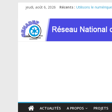
Passer
jeudi, août 6, 2026
Récents :
Utilisons le numérique
au
Le RENADEF participe 
contenu
RDC : Sous l’impulsio
FINANCEMENT GC8 D
Atelier de consultatio
ACTUALITÉS
A PROPOS
PROJETS