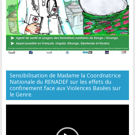
Sensibilisation de Madame la Coordnatrice
Nationale du RENADEF sur les effets du
confinement face aux Violences Basées sur
le Genre.
Lecteur
vidéo