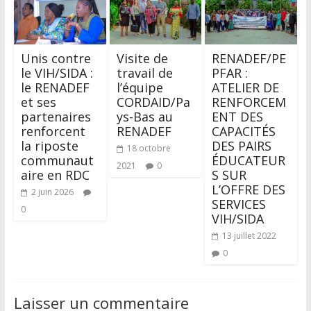
Unis contre
Visite de
RENADEF/PE
le VIH/SIDA :
travail de
PFAR :
le RENADEF
l’équipe
ATELIER DE
et ses
CORDAID/Pa
RENFORCEM
partenaires
ys-Bas au
ENT DES
renforcent
RENADEF
CAPACITÉS
la riposte
DES PAIRS
18 octobre
communaut
ÉDUCATEUR
2021
0
aire en RDC
S SUR
L’OFFRE DES
2 juin 2026
SERVICES
0
VIH/SIDA
13 juillet 2022
0
Laisser un commentaire