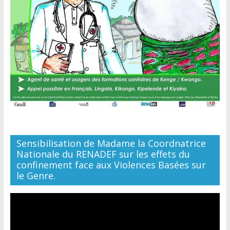
Sensibilisation de Madame la Coordnatrice
Nationale du RENADEF sur les effets du
confinement face aux Violences Basées sur
le Genre.
Lecteur
vidéo