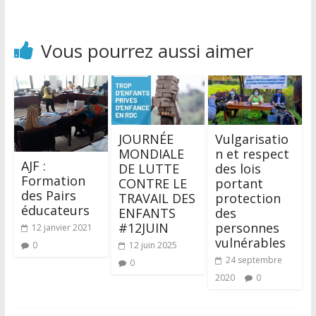
Vous pourrez aussi aimer
JOURNÉE
Vulgarisatio
MONDIALE
n et respect
AJF :
DE LUTTE
des lois
Formation
CONTRE LE
portant
des Pairs
TRAVAIL DES
protection
éducateurs
ENFANTS
des
#12JUIN
personnes
12 janvier 2021
vulnérables
0
12 juin 2025
24 septembre
0
2020
0