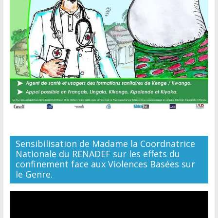
Sensibilisation de Madame la Coordnatrice
Nationale du RENADEF sur les effets du
confinement face aux Violences Basées sur
le Genre.
Lecteur
vidéo