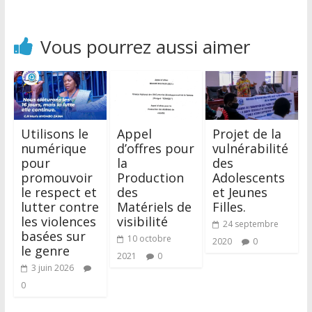
Vous pourrez aussi aimer
Utilisons le
Appel
Projet de la
numérique
d’offres pour
vulnérabilité
pour
la
des
promouvoir
Production
Adolescents
le respect et
des
et Jeunes
lutter contre
Matériels de
Filles.
les violences
visibilité
24 septembre
basées sur
10 octobre
2020
0
le genre
2021
0
3 juin 2026
0