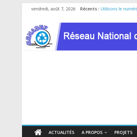
Passer
vendredi, août 7, 2026
Récents :
Utilisons le numér
au
Le RENADEF partici
contenu
RDC : Sous l’impul
FINANCEMENT GC
Atelier de consult
ACTUALITÉS
A PROPOS
PROJETS