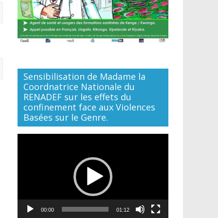
Sensibilisation de Madame la
Coordnatrice Nationale du
RENADEF sur les effets du
confinement face aux Violences
Basées sur le Genre.
Lecteur
vidéo
00:00
01:12