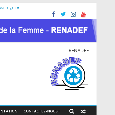
sur le genre
ricaine (JIFA) 2026
oyer pour la paix et le dialogue national
NATIONAL EN RDC
ntexte du VIH et des crises humanitaires
RENADEF
NTATION
CONTACTEZ-NOUS !