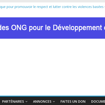
ique pour promouvoir le respect et lutter contre les violences basées 
pe au lancement officiel de la Journée Internationale de la Femme Af
sion de Marie Nyombo Zaina, le CPD et RENADEF renforcent leur plaid
8 DU FONDS MONDIAL : LE RENADEF CONTRIBUE AU DIALOGUE 
ation sur les approches innovantes de lutte contre les VBG dans le co
PARTÉNAIRES
ANNONCES
FAITES UN DON
DOCUME