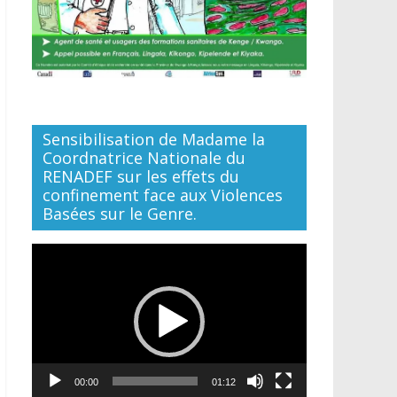
Sensibilisation de Madame la
Coordnatrice Nationale du
RENADEF sur les effets du
confinement face aux Violences
Basées sur le Genre.
Lecteur
vidéo
00:00
01:12