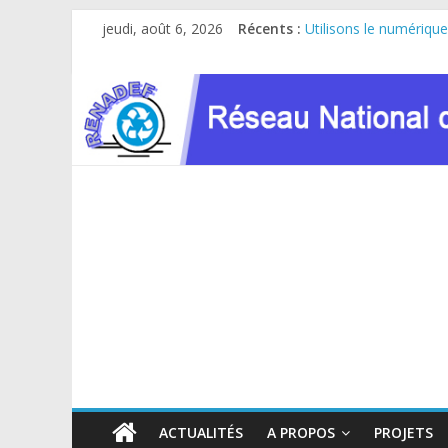
Passer
jeudi, août 6, 2026
Récents :
Utilisons le numérique
au
Le RENADEF participe 
contenu
RDC : Sous l’impulsio
FINANCEMENT GC8 D
Atelier de consultatio
ACTUALITÉS
A PROPOS
PROJETS