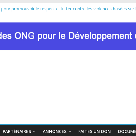
 pour promouvoir le respect et lutter contre les violences basées sur 
au lancement officiel de la Journée Internationale de la Femme Africa
n de Marie Nyombo Zaina, le CPD et RENADEF renforcent leur plaidoyer
U FONDS MONDIAL : LE RENADEF CONTRIBUE AU DIALOGUE NA
n sur les approches innovantes de lutte contre les VBG dans le contex
PARTÉNAIRES
ANNONCES
FAITES UN DON
DOCUME