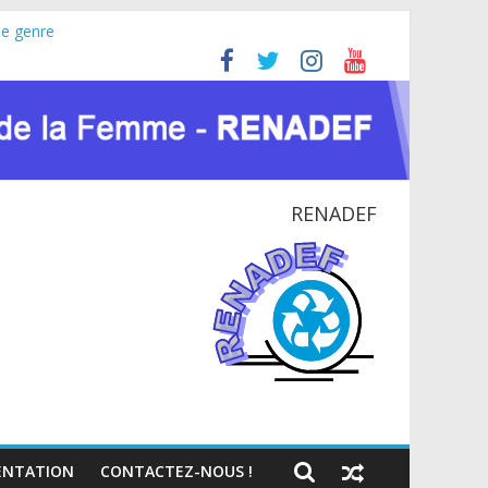
le genre
ine (JIFA) 2026
 pour la paix et le dialogue national
TIONAL EN RDC
te du VIH et des crises humanitaires
RENADEF
NTATION
CONTACTEZ-NOUS !