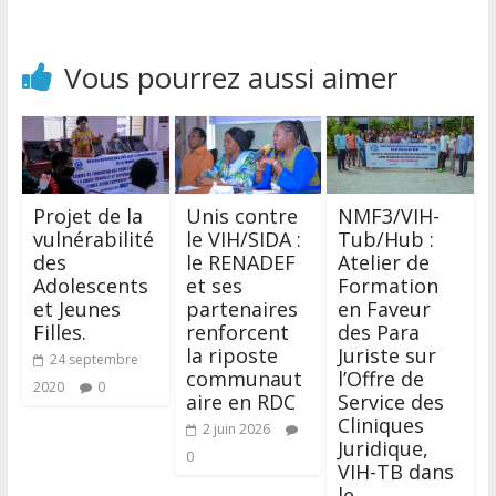
Vous pourrez aussi aimer
Projet de la
Unis contre
NMF3/VIH-
vulnérabilité
le VIH/SIDA :
Tub/Hub :
des
le RENADEF
Atelier de
Adolescents
et ses
Formation
et Jeunes
partenaires
en Faveur
Filles.
renforcent
des Para
la riposte
Juriste sur
24 septembre
communaut
l’Offre de
2020
0
aire en RDC
Service des
Cliniques
2 juin 2026
Juridique,
0
VIH-TB dans
le