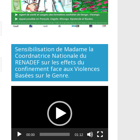
Sensibilisation de Madame la
Coordnatrice Nationale du
RENADEF sur les effets du
confinement face aux Violences
Basées sur le Genre.
Lecteur
vidéo
00:00
01:12