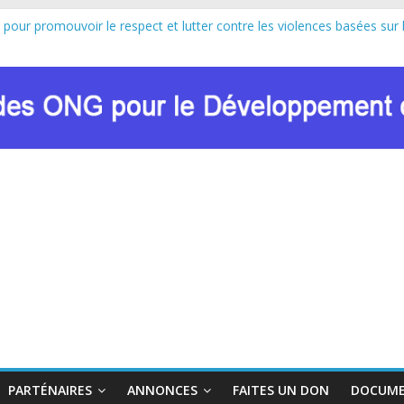
 pour promouvoir le respect et lutter contre les violences basées sur 
au lancement officiel de la Journée Internationale de la Femme Africa
n de Marie Nyombo Zaina, le CPD et RENADEF renforcent leur plaidoyer
U FONDS MONDIAL : LE RENADEF CONTRIBUE AU DIALOGUE NA
n sur les approches innovantes de lutte contre les VBG dans le contex
PARTÉNAIRES
ANNONCES
FAITES UN DON
DOCUME