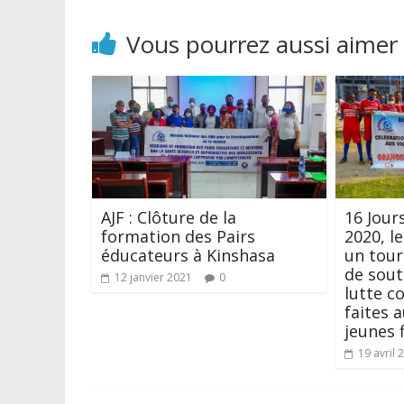
Vous pourrez aussi aimer
AJF : Clôture de la
16 Jour
formation des Pairs
2020, l
éducateurs à Kinshasa
un tour
de sout
12 janvier 2021
0
lutte c
faites 
jeunes f
19 avril 