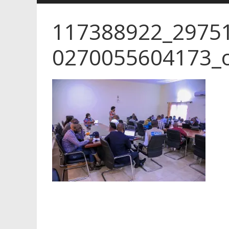
117388922_2975
0270055604173_