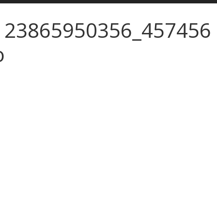
123865950356_457456
o