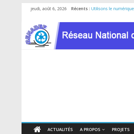
Passer
jeudi, août 6, 2026
Récents :
Utilisons le numérique
au
Le RENADEF participe 
contenu
RDC : Sous l’impulsio
FINANCEMENT GC8 D
Atelier de consultatio
ACTUALITÉS
A PROPOS
PROJETS