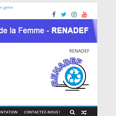
le genre
ine (JIFA) 2026
 pour la paix et le dialogue national
TIONAL EN RDC
te du VIH et des crises humanitaires
RENADEF
NTATION
CONTACTEZ-NOUS !