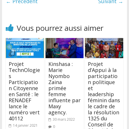
← Précédent
Suivant →
Vous pourrez aussi aimer
Projet
Kinshasa :
Projet
TechnOlogie
Marie
d’Appui à la
s
Nyombo
participatio
PartIcipatio
Zaina
n politique
n Citoyenne
primée
et
en Santé : le
femme
leadership
RENADEF
influente par
féminin dans
lance le
Maxy
le cadre de
numéro vert
agency.
la résolution
40112
1325 du
30 mars 2022
Conseil de
14 janvier 2021
0