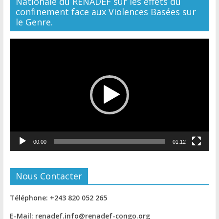
Nationale du RENADEF sur les effets du
confinement face aux Violences Basées sur
le Genre.
Lecteur
vidéo
00:00
01:12
Nous Contacter
Téléphone: +243 820 052 265
E-Mail: renadef.info@renadef-congo.org