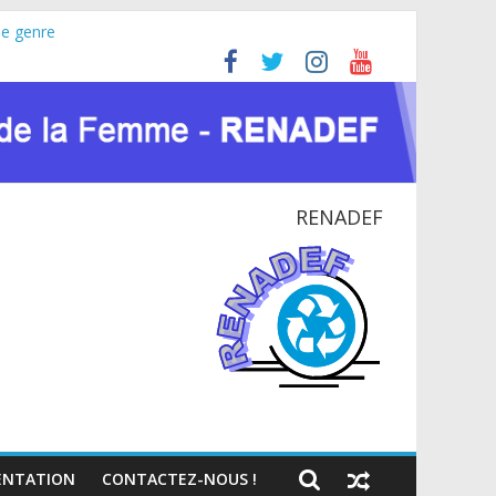
le genre
ine (JIFA) 2026
 pour la paix et le dialogue national
TIONAL EN RDC
te du VIH et des crises humanitaires
RENADEF
NTATION
CONTACTEZ-NOUS !