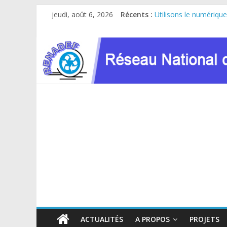
Passer
jeudi, août 6, 2026
Récents :
Utilisons le numérique
au
Le RENADEF participe 
contenu
RDC : Sous l’impulsio
FINANCEMENT GC8 D
Atelier de consultatio
ACTUALITÉS
A PROPOS
PROJETS