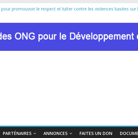
 pour promouvoir le respect et lutter contre les violences basées sur 
au lancement officiel de la Journée Internationale de la Femme Africa
n de Marie Nyombo Zaina, le CPD et RENADEF renforcent leur plaidoyer
U FONDS MONDIAL : LE RENADEF CONTRIBUE AU DIALOGUE NA
n sur les approches innovantes de lutte contre les VBG dans le contex
PARTÉNAIRES
ANNONCES
FAITES UN DON
DOCUME