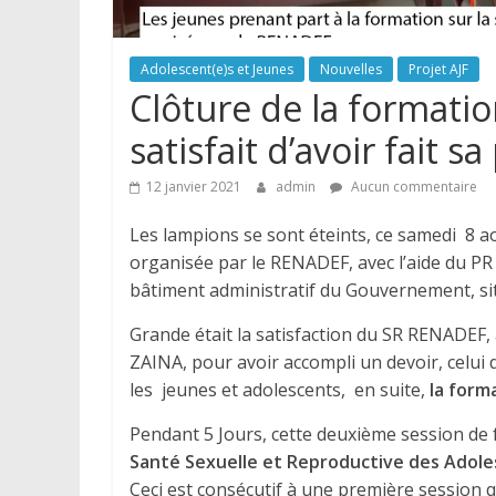
Adolescent(e)s et Jeunes
Nouvelles
Projet AJF
Clôture de la formati
satisfait d’avoir 
12 janvier 2021
admin
Aucun commentaire
Les lampions se sont éteints, ce samedi 8 a
organisée par le RENADEF, avec l’aide du P
bâtiment administratif du Gouvernement, s
Grande était la satisfaction du SR RENADEF
ZAINA, pour avoir accompli un devoir, celu
les jeunes et adolescents, en suite,
la form
Pendant 5 Jours, cette deuxième session de
Santé Sexuelle et Reproductive des Adole
Ceci est consécutif à une première session q