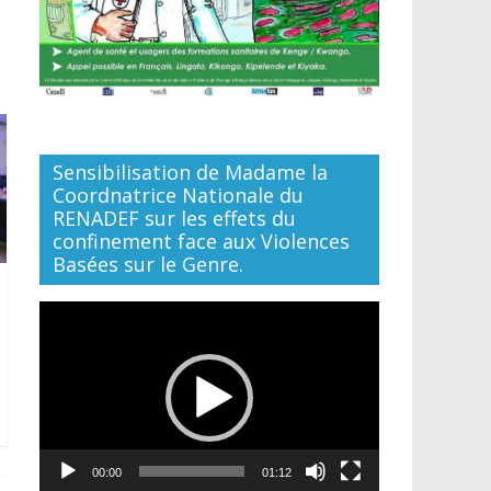
Sensibilisation de Madame la
Coordnatrice Nationale du
RENADEF sur les effets du
confinement face aux Violences
Basées sur le Genre.
Lecteur
vidéo
00:00
01:12