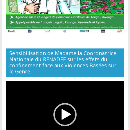
Sensibilisation de Madame la Coordnatrice
Nationale du RENADEF sur les effets du
confinement face aux Violences Basées sur
le Genre.
Lecteur
vidéo