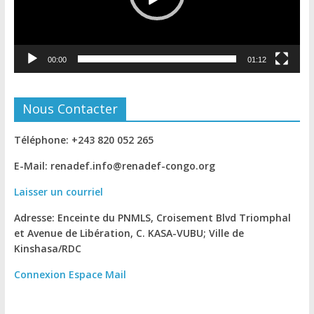
00:00
01:12
Nous Contacter
Téléphone: +243 820 052 265
E-Mail: renadef.info@renadef-congo.org
Laisser un courriel
Adresse: Enceinte du PNMLS, Croisement Blvd Triomphal
et Avenue de Libération, C. KASA-VUBU; Ville de
Kinshasa
/RDC
Connexion
Espace Mail