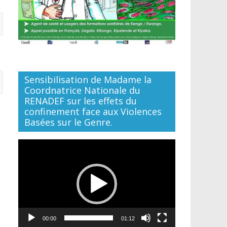
Sensibilisation de Madame la
Coordnatrice Nationale du
RENADEF sur les effets du
confinement face aux Violences
Basées sur le Genre.
Lecteur
vidéo
00:00
01:12