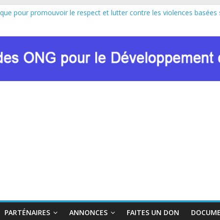
ique pour promouvoir le respect et lutter contre les violences basées 
pe au lancement officiel de la Journée Internationale de la Femme Af
sion de Marie Nyombo Zaina, le CPD et RENADEF renforcent leur plaid
8 DU FONDS MONDIAL : LE RENADEF CONTRIBUE AU DIALOGUE 
ation sur les approches innovantes de lutte contre les VBG dans le co
PARTÉNAIRES
ANNONCES
FAITES UN DON
DOCUME