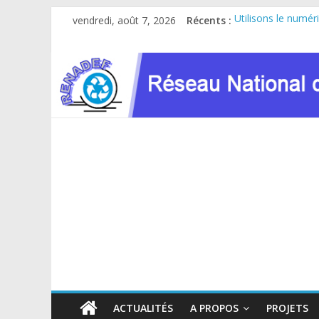
Passer
vendredi, août 7, 2026
Récents :
Utilisons le numér
au
Le RENADEF partici
contenu
RDC : Sous l’impul
FINANCEMENT GC
Atelier de consult
ACTUALITÉS
A PROPOS
PROJETS