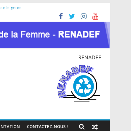
sur le genre
ricaine (JIFA) 2026
oyer pour la paix et le dialogue national
NATIONAL EN RDC
ntexte du VIH et des crises humanitaires
RENADEF
NTATION
CONTACTEZ-NOUS !