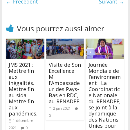
← Précédent
Suivant →
Vous pourrez aussi aimer
JMS 2021 :
Visite de Son
Journée
Mettre fin
Excellence
Mondiale de
aux
M.
l’environnem
inégalités.
l’Ambassade
ent : La
Mettre fin
ur des Pays-
Coordinatric
au sida.
Bas en RDC,
e Nationale
Mettre fin
au RENADEF.
du RENADEF,
aux
se joint à la
2 juin 2021
pandémies.
dynamique
0
des Nations
1 décembre
Unies pour
2021
0