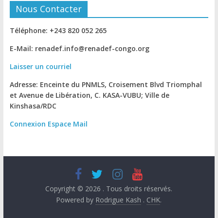
Nous Contacter
Téléphone: +243 820 052 265
E-Mail: renadef.info@renadef-congo.org
Laisser un courriel
Adresse: Enceinte du PNMLS, Croisement Blvd Triomphal
et Avenue de Libération, C. KASA-VUBU; Ville de
Kinshasa
/RDC
Connexion
Espace Mail
Copyright © 2026
. Tous droits réservés.
Powered by
Rodrigue Kash
.
CHK
.