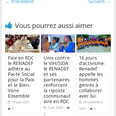
← Précédent
Suivant →
Vous pourrez aussi aimer
Paix en RDC :
Unis contre
16 jours
le RENADEF
le VIH/SIDA :
d’activisme :
adhère au
le RENADEF
Renadef
Pacte Social
et ses
appelle les
pour la Paix
partenaires
hommes
et le Bien-
renforcent
genrés à
Vivre
la riposte
collaborer
Ensemble
communaut
avec lui
aire en RDC
14 juin 2025
26 novembre
2 juin 2026
0
2021
0
0