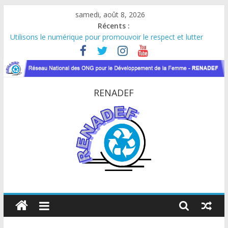
Passer
samedi, août 8, 2026
au
Récents :
contenu
Utilisons le numérique pour promouvoir le respect et lutter
contre les violences basées sur le genre
Le RENADEF participe au lancement officiel de la Journée
Internationale de la Femme Africaine (JIFA) 2026
RDC : Sous l’impulsion de Marie Nyombo Zaina, le CPD et
RENADEF
RENADEF renforcent leur plaidoyer pour la paix et le dialogue
national
FINANCEMENT GC8 DU FONDS MONDIAL : LE RENADEF
CONTRIBUE AU DIALOGUE NATIONAL EN RDC
Atelier de consultation sur les approches innovantes de lutte
contre les VBG dans le contexte du VIH et des crises
humanitaires