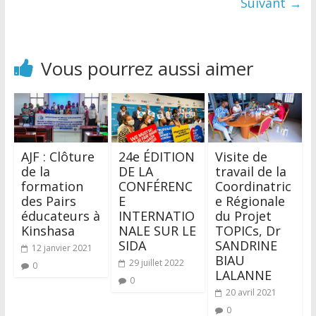
Suivant →
Vous pourrez aussi aimer
AJF : Clôture
24e ÉDITION
Visite de
de la
DE LA
travail de la
formation
CONFÉRENC
Coordinatric
des Pairs
E
e Régionale
éducateurs à
INTERNATIO
du Projet
Kinshasa
NALE SUR LE
TOPICs, Dr
SIDA
SANDRINE
12 janvier 2021
BIAU
29 juillet 2022
0
LALANNE
0
20 avril 2021
0