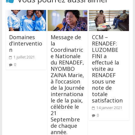
Domaines
Message de
CCM –
d’interventio
la
RENADEF:
n
Coordinatric
LUZOMBE
e Nationale
FINI a
1 juillet 2021
du RENADEF,
effectué la
0
NYOMBO
visite au
ZAINA Marie,
RENADEF
à l’occasion
sous une
de la Journée
note de
internationa
totale
le de la paix,
satisfaction
célébrée le
14 janvier 2021
21
0
Septembre
de chaque
année.