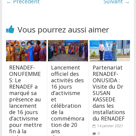
← Précédent
Suivant →
Vous pourrez aussi aimer
RENADEF-
Lancement
Partenariat
ONUFEMME
officiel des
RENADEF-
S: Le
activités des
ONUSIDA :
RENADEF a
16 jours
Visite du Dr
marqué sa
d’activisme
SUSAN
présence au
et
KASSEDE
lancement
célébration
dans les
de 16 jours
de la
installations
d’activisme
commémora
du RENADEF
pour mettre
tion de 20
14 janvier 2021
fin à la
ans
0