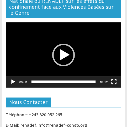
Nationale du RENADEF sur les effets du
confinement face aux Violences Basées sur
le Genre.
Lecteur
vidéo
00:00
01:12
Nous Contacter
Téléphone: +243 820 052 265
E-Mail: renadef.info@renadef-congo.org