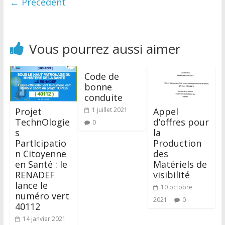
← Précédent
Vous pourrez aussi aimer
Code de
bonne
conduite
Projet
1 juillet 2021
Appel
TechnOlogie
d’offres pour
0
s
la
PartIcipatio
Production
n Citoyenne
des
en Santé : le
Matériels de
RENADEF
visibilité
lance le
10 octobre
numéro vert
2021
0
40112
14 janvier 2021