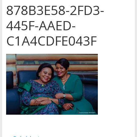
878B3E58-2FD3-
445F-AAED-
C1A4CDFE043F