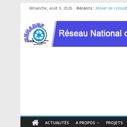
Passer
dimanche, août 9, 2026
Récents :
Atelier de consul
au
Caravane AGIR 20
contenu
Le RENADEF parti
RDC : Sous l’imp
FINANCEMENT G
ACTUALITÉS
A PROPOS
PROJETS