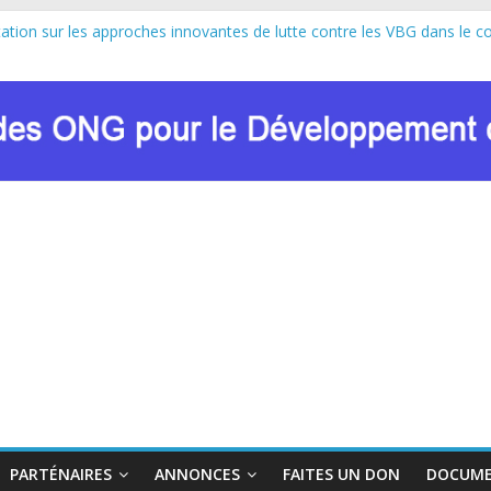
tation sur les approches innovantes de lutte contre les VBG dans le c
26 : le RENADEF lance la deuxième édition en RDC
cipe au lancement officiel de la Journée Internationale de la Femme A
ulsion de Marie Nyombo Zaina, le CPD et RENADEF renforcent leur plai
C8 DU FONDS MONDIAL : LE RENADEF CONTRIBUE AU DIALOGUE
PARTÉNAIRES
ANNONCES
FAITES UN DON
DOCUME