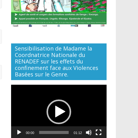
Sensibilisation de Madame la
Coordnatrice Nationale du
RENADEF sur les effets du
confinement face aux Violences
Basées sur le Genre.
Lecteur
vidéo
00:00
01:12