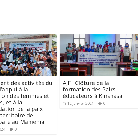
nt des activités du
AJF : Clôture de la
d’appui à la
formation des Pairs
ion des femmes et
éducateurs à Kinshasa
s, et à la
12 janvier 2021
0
dation de la paix
territoire de
are au Maniema
024
0