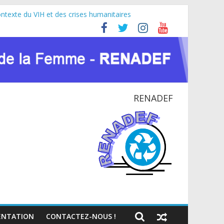
ontexte du VIH et des crises humanitaires
fricaine (JIFA) 2026
doyer pour la paix et le dialogue national
 NATIONAL EN RDC
RENADEF
NTATION
CONTACTEZ-NOUS !