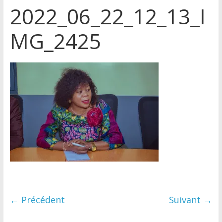
2022_06_22_12_13_I
MG_2425
← Précédent
Suivant →