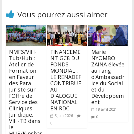
Vous pourrez aussi aimer
NMF3/VIH-
FINANCEME
Marie
Tub/Hub :
NT GC8 DU
NYOMBO
Atelier de
FONDS
ZAINA élevée
Formation
MONDIAL :
au rang
en Faveur
LE RENADEF
d’Ambassadr
des Para
CONTRIBUE
ice du Social
Juriste sur
AU
et du
l’Offre de
DIALOGUE
Développem
Service des
NATIONAL
ent
Cliniques
EN RDC
19 avril 2021
Juridique,
3 juin 2026
0
VIH-TB dans
0
le
HUB/Kinshas