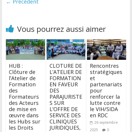
← Précédent
Vous pourrez aussi aimer
HUB :
CLOTURE DE
Rencontres
Clôture de
L’ATELIER DE
stratégiques
l’Atelier de
FORMATION
et
Formation
EN FAVEUR
partenariats
des
DES
pour
Formateurs
PARAJURISTE
renforcer la
des Acteurs
S SUR
lutte contre
de mise en
L’OFFRE DE
le VIH/SIDA
œuvre dans
SERVICE DES
en RDC
les Hubs sur
CLINIQUES
26 septembre
les Droits
JURIDIQUES,
2025
0