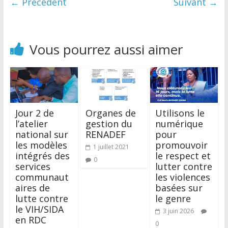
← Précédent
Suivant →
Vous pourrez aussi aimer
Jour 2 de
Organes de
Utilisons le
l’atelier
gestion du
numérique
national sur
RENADEF
pour
les modèles
promouvoir
1 juillet 2021
intégrés des
le respect et
0
services
lutter contre
communaut
les violences
aires de
basées sur
lutte contre
le genre
le VIH/SIDA
3 juin 2026
en RDC
0