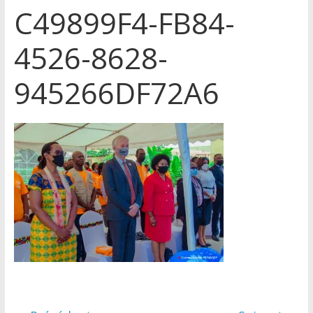
C49899F4-FB84-
4526-8628-
945266DF72A6