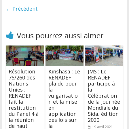
← Précédent
Vous pourrez aussi aimer
Résolution
Kinshasa : Le
JMS : Le
75/260 des
RENADEF
RENADEF
Nations
plaide pour
participe à
Unies :
la
la
RENADEF
vulgarisatio
Célébration
fait la
n et la mise
de la Journée
restitution
en
Mondiale du
du Panel 4 à
application
Sida, édition
la réunion
des lois sur
2020
de haut
la
19 avril 2021