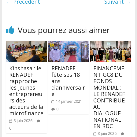
← Précédent
Suivant →
Vous pourrez aussi aimer
Kinshasa : le
RENADEF
FINANCEME
RENADEF
fête ses 18
NT GC8 DU
rapproche
ans
FONDS
les jeunes
d’anniversair
MONDIAL :
entrepreneu
e
LE RENADEF
rs des
CONTRIBUE
14 janvier 2021
acteurs de la
AU
0
microfinance
DIALOGUE
NATIONAL
3 juin 2026
EN RDC
0
3 juin 2026