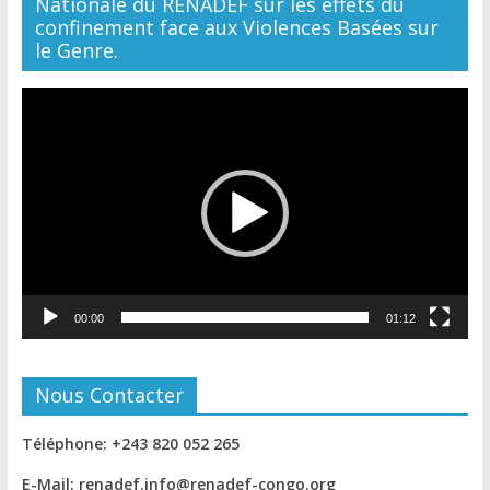
Nationale du RENADEF sur les effets du
confinement face aux Violences Basées sur
le Genre.
Lecteur
vidéo
00:00
01:12
Nous Contacter
Téléphone: +243 820 052 265
E-Mail: renadef.info@renadef-congo.org