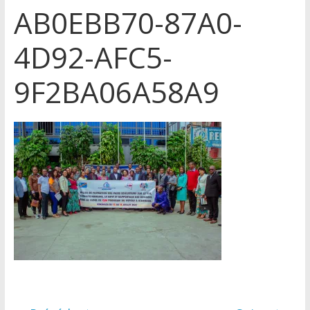
AB0EBB70-87A0-
4D92-AFC5-
9F2BA06A58A9