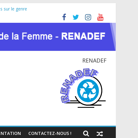
s sur le genre
Africaine (JIFA) 2026
idoyer pour la paix et le dialogue national
E NATIONAL EN RDC
contexte du VIH et des crises humanitaires
RENADEF
NTATION
CONTACTEZ-NOUS !