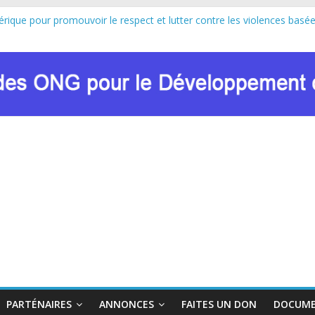
érique pour promouvoir le respect et lutter contre les violences basée
cipe au lancement officiel de la Journée Internationale de la Femme 
pulsion de Marie Nyombo Zaina, le CPD et RENADEF renforcent leur pla
GC8 DU FONDS MONDIAL : LE RENADEF CONTRIBUE AU DIALOGU
ltation sur les approches innovantes de lutte contre les VBG dans le 
PARTÉNAIRES
ANNONCES
FAITES UN DON
DOCUME