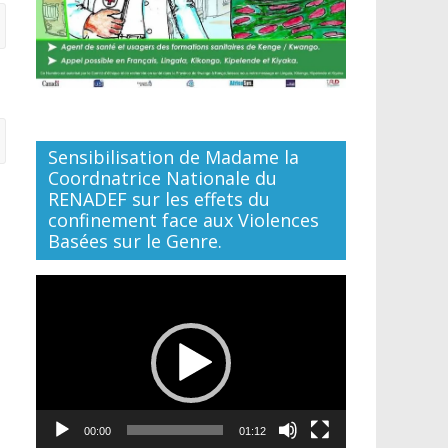
Sensibilisation de Madame la
Coordnatrice Nationale du
RENADEF sur les effets du
confinement face aux Violences
Basées sur le Genre.
Lecteur
vidéo
00:00
01:12