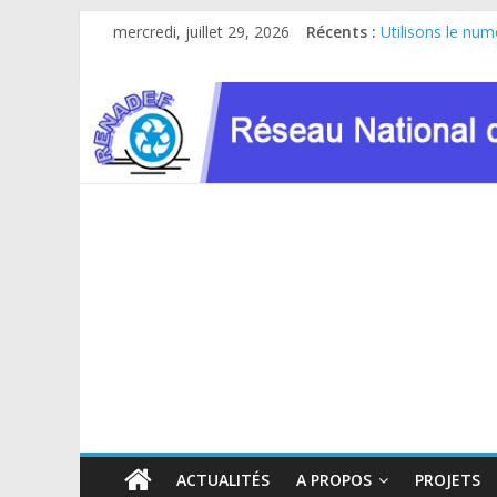
Passer
mercredi, juillet 29, 2026
Récents :
Utilisons le num
au
Le RENADEF parti
contenu
RDC : Sous l’im
FINANCEMENT 
Atelier de consu
ACTUALITÉS
A PROPOS
PROJETS