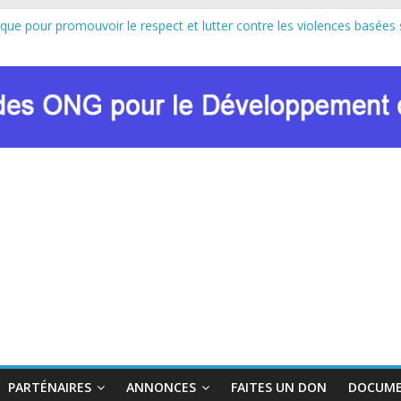
ique pour promouvoir le respect et lutter contre les violences basées 
pe au lancement officiel de la Journée Internationale de la Femme Af
sion de Marie Nyombo Zaina, le CPD et RENADEF renforcent leur plaid
8 DU FONDS MONDIAL : LE RENADEF CONTRIBUE AU DIALOGUE 
ation sur les approches innovantes de lutte contre les VBG dans le co
PARTÉNAIRES
ANNONCES
FAITES UN DON
DOCUME