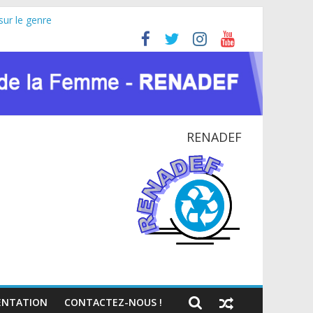
sur le genre
ricaine (JIFA) 2026
oyer pour la paix et le dialogue national
NATIONAL EN RDC
ntexte du VIH et des crises humanitaires
RENADEF
NTATION
CONTACTEZ-NOUS !