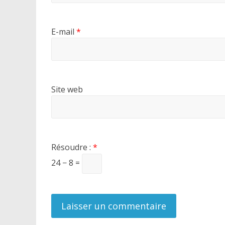
E-mail
*
Site web
Résoudre :
*
24 − 8 =