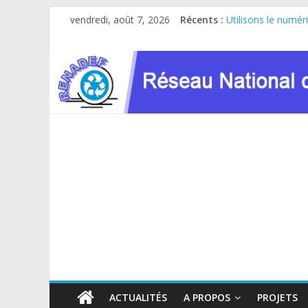
Passer
vendredi, août 7, 2026
Récents :
Utilisons le numér
au
Le RENADEF partici
contenu
RDC : Sous l’impul
FINANCEMENT GC
Atelier de consult
ACTUALITÉS
A PROPOS
PROJETS