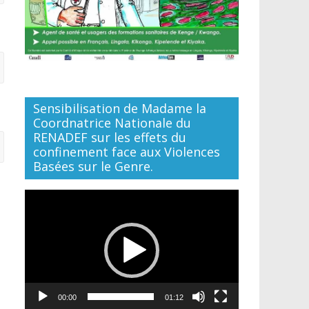
Sensibilisation de Madame la
Coordnatrice Nationale du
RENADEF sur les effets du
confinement face aux Violences
Basées sur le Genre.
Lecteur
vidéo
00:00
01:12