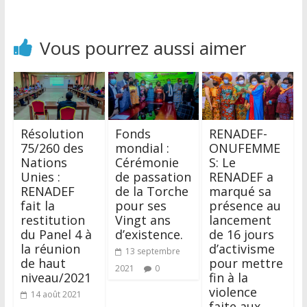
Vous pourrez aussi aimer
Résolution
Fonds
RENADEF-
75/260 des
mondial :
ONUFEMME
Nations
Cérémonie
S: Le
Unies :
de passation
RENADEF a
RENADEF
de la Torche
marqué sa
fait la
pour ses
présence au
restitution
Vingt ans
lancement
du Panel 4 à
d’existence.
de 16 jours
la réunion
d’activisme
13 septembre
de haut
pour mettre
2021
0
niveau/2021
fin à la
violence
14 août 2021
faite aux