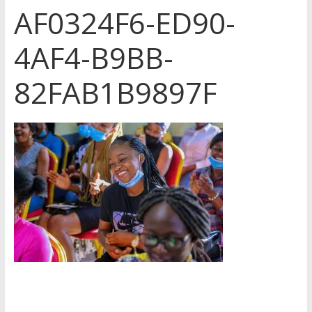
AF0324F6-ED90-
4AF4-B9BB-
82FAB1B9897F