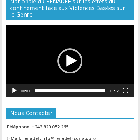
Nationale du RENADEF sur les effets du
confinement face aux Violences Basées sur
le Genre.
Lecteur
vidéo
00:00
01:12
Nous Contacter
Téléphone: +243 820 052 265
E-Mail: renadef.info@renadef-congo.org