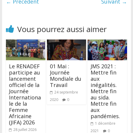
← Précédent
Suivant →
Vous pourrez aussi aimer
Le RENADEF
01 Mai :
JMS 2021 :
participe au
Journée
Mettre fin
lancement
Mondiale du
aux
officiel de la
Travail
inégalités.
Journée
Mettre fin
24 septembre
Internationa
au sida.
2020
0
le de la
Mettre fin
Femme
aux
Africaine
pandémies.
(JIFA) 2026
1 décembre
28 juillet 2026
2021
0