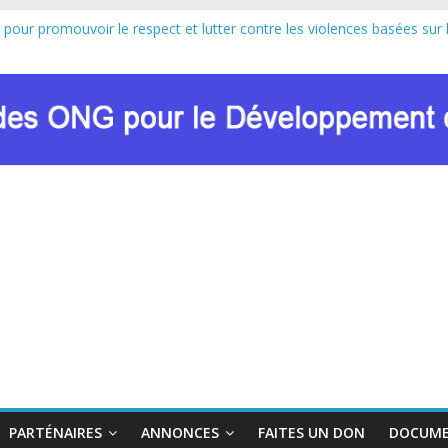
 pour promouvoir le respect et lutter contre les violences basées sur 
au lancement officiel de la Journée Internationale de la Femme Africa
n de Marie Nyombo Zaina, le CPD et RENADEF renforcent leur plaidoyer
U FONDS MONDIAL : LE RENADEF CONTRIBUE AU DIALOGUE NA
n sur les approches innovantes de lutte contre les VBG dans le contex
PARTÉNAIRES
ANNONCES
FAITES UN DON
DOCUME