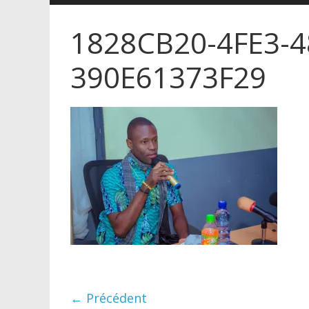
1828CB20-4FE3-4
390E61373F29
← Précédent