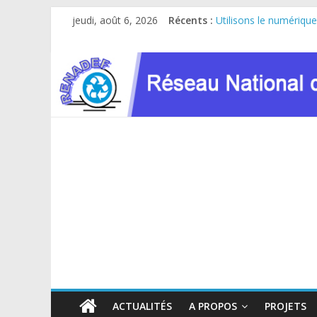
Passer
jeudi, août 6, 2026
Récents :
Utilisons le numérique
au
Le RENADEF participe 
contenu
RDC : Sous l’impulsio
FINANCEMENT GC8 D
Atelier de consultatio
ACTUALITÉS
A PROPOS
PROJETS