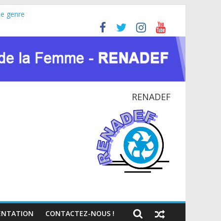
le genre
ine (JIFA) 2026
 pour la paix et le dialogue national
TIONAL EN RDC
te du VIH et des crises humanitaires
RENADEF
NTATION
CONTACTEZ-NOUS !