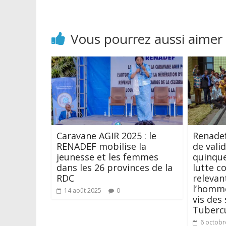
Vous pourrez aussi aimer
Caravane AGIR 2025 : le
Renadef:
RENADEF mobilise la
de vali
jeunesse et les femmes
quinque
dans les 26 provinces de la
lutte c
RDC
relevan
l’homme
14 août 2025
0
vis des 
Tubercu
6 octobr