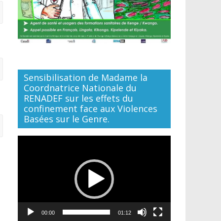
Sensibilisation de Madame la
Coordnatrice Nationale du
RENADEF sur les effets du
confinement face aux Violences
Basées sur le Genre.
Lecteur
vidéo
00:00
01:12