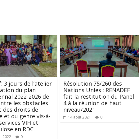
 3 jours de l’atelier
Résolution 75/260 des
dation du plan
Nations Unies : RENADEF
nnal 2022-2026 de
fait la restitution du Panel
ontre les obstacles
4 à la réunion de haut
t des droits de
niveau/2021
 et du genre vis-à-
14 août 2021
0
services VIH et
lose en RDC.
e 2022
0