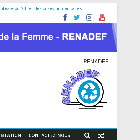
ontexte du VIH et des crises humanitaires
fricaine (JIFA) 2026
doyer pour la paix et le dialogue national
 NATIONAL EN RDC
RENADEF
NTATION
CONTACTEZ-NOUS !