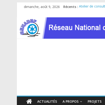
Passer
dimanche, août 9, 2026
Récents :
Atelier de consul
au
Caravane AGIR 20
contenu
Le RENADEF parti
RDC : Sous l’imp
FINANCEMENT G
ACTUALITÉS
A PROPOS
PROJETS