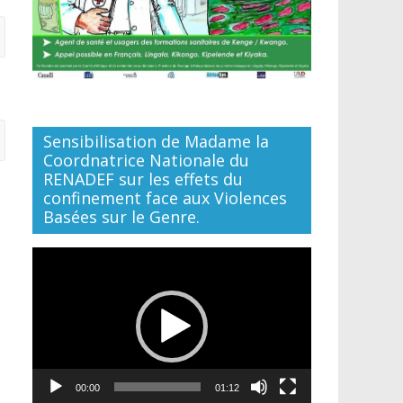
Sensibilisation de Madame la
Coordnatrice Nationale du
RENADEF sur les effets du
confinement face aux Violences
Basées sur le Genre.
Lecteur
vidéo
00:00
01:12