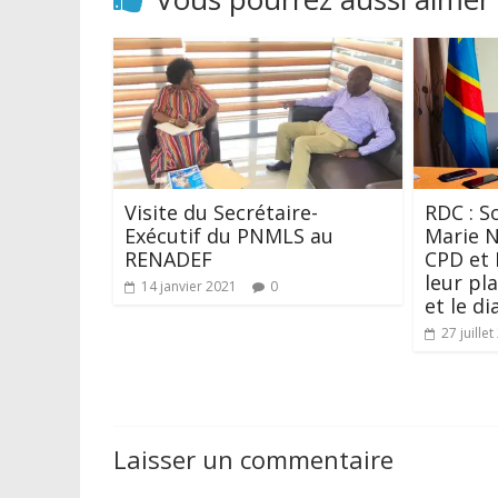
Visite du Secrétaire-
RDC : S
Exécutif du PNMLS au
Marie N
RENADEF
CPD et
leur pl
14 janvier 2021
0
et le d
27 juille
Laisser un commentaire