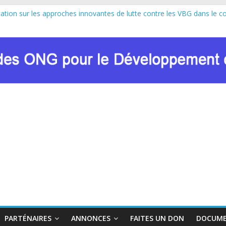
tation sur les approches innovantes de lutte contre les VBG dans le c
26 : le RENADEF lance la deuxième édition en RDC
cipe au lancement officiel de la Journée Internationale de la Femme A
ulsion de Marie Nyombo Zaina, le CPD et RENADEF renforcent leur plai
C8 DU FONDS MONDIAL : LE RENADEF CONTRIBUE AU DIALOGUE
PARTÉNAIRES
ANNONCES
FAITES UN DON
DOCUME