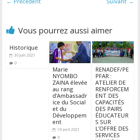
← Précédent
Suivant →
Vous pourrez aussi aimer
Historique
30 juin 2021
0
Marie
RENADEF/PE
NYOMBO
PFAR :
ZAINA élevée
ATELIER DE
au rang
RENFORCEM
d’Ambassadr
ENT DES
ice du Social
CAPACITÉS
et du
DES PAIRS
Développem
ÉDUCATEUR
ent
S SUR
L’OFFRE DES
19 avril 2021
SERVICES
0