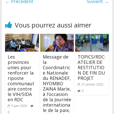
← Précédent
Suivant →
Vous pourrez aussi aimer
Les
Message de
TOPICS/RDC:
provinces
la
ATELIER DE
unies pour
Coordinatric
RESTITUTIO
renforcer la
e Nationale
N DE FIN DU
riposte
du RENADEF,
PROJET
communaut
NYOMBO
27 janvier 2022
aire contre
ZAINA Marie,
0
le VIH/SIDA
à l’occasion
en RDC
de la Journée
internationa
3 juin 2026
le de la paix,
0