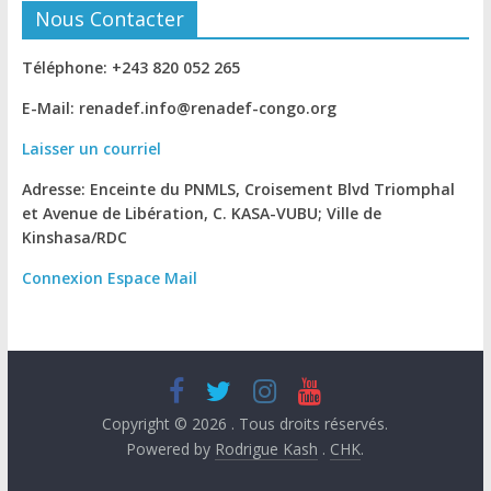
Nous Contacter
Téléphone: +243 820 052 265
E-Mail: renadef.info@renadef-congo.org
Laisser un courriel
Adresse: Enceinte du PNMLS, Croisement Blvd Triomphal
et Avenue de Libération, C. KASA-VUBU; Ville de
Kinshasa
/RDC
Connexion
Espace Mail
Copyright © 2026
. Tous droits réservés.
Powered by
Rodrigue Kash
.
CHK
.