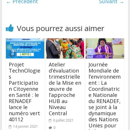
← Précédent
Suivant →
Vous pourrez aussi aimer
Projet
Atelier
Journée
TechnOlogie
d’évaluation
Mondiale de
s
trimestrielle
l’environnem
PartIcipatio
de la Mise en
ent : La
n Citoyenne
œuvre de
Coordinatric
en Santé : le
l’approche
e Nationale
RENADEF
HUB au
du RENADEF,
lance le
Niveau
se joint à la
numéro vert
Central
dynamique
40112
des Nations
6 juillet 2021
Unies pour
14 janvier 2021
0