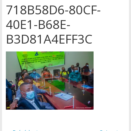
718B58D6-80CF-
40E1-B68E-
B3D81A4EFF3C