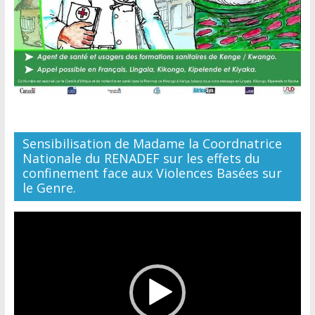
Sensibilisation de Madame la Coordnatrice
Nationale du RENADEF sur les effets du
confinement face aux Violences Basées sur
le Genre.
Lecteur
vidéo