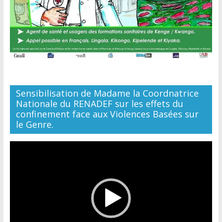
Sensibilisation de Madame la Coordnatrice
Nationale du RENADEF sur les effets du
confinement face aux Violences Basées sur
le Genre.
Lecteur
vidéo