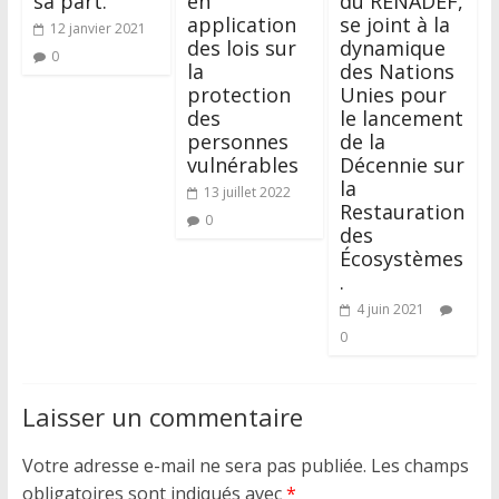
sa part.
en
du RENADEF,
application
se joint à la
12 janvier 2021
des lois sur
dynamique
0
la
des Nations
protection
Unies pour
des
le lancement
personnes
de la
vulnérables
Décennie sur
la
13 juillet 2022
Restauration
0
des
Écosystèmes
.
4 juin 2021
0
Laisser un commentaire
Votre adresse e-mail ne sera pas publiée.
Les champs
obligatoires sont indiqués avec
*