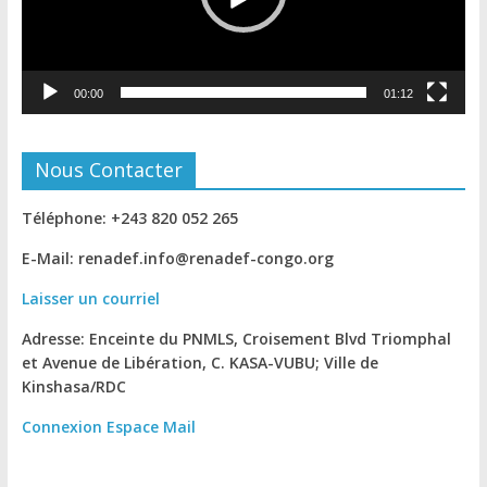
00:00
01:12
Nous Contacter
Téléphone: +243 820 052 265
E-Mail: renadef.info@renadef-congo.org
Laisser un courriel
Adresse: Enceinte du PNMLS, Croisement Blvd Triomphal
et Avenue de Libération, C. KASA-VUBU; Ville de
Kinshasa
/RDC
Connexion
Espace Mail