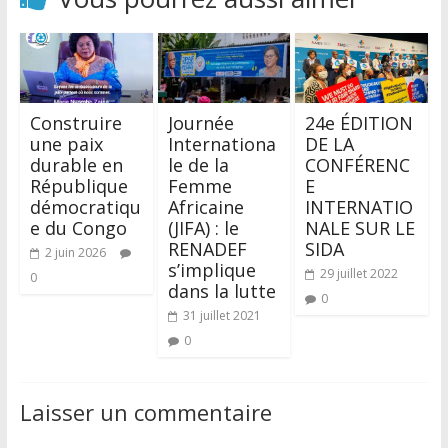
Construire
Journée
24e ÉDITION
une paix
Internationa
DE LA
durable en
le de la
CONFÉRENC
République
Femme
E
démocratiqu
Africaine
INTERNATIO
e du Congo
(JIFA) : le
NALE SUR LE
RENADEF
SIDA
2 juin 2026
s’implique
29 juillet 2022
0
dans la lutte
0
31 juillet 2021
0
Laisser un commentaire