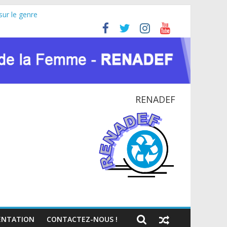
sur le genre
ricaine (JIFA) 2026
oyer pour la paix et le dialogue national
NATIONAL EN RDC
ntexte du VIH et des crises humanitaires
RENADEF
NTATION
CONTACTEZ-NOUS !