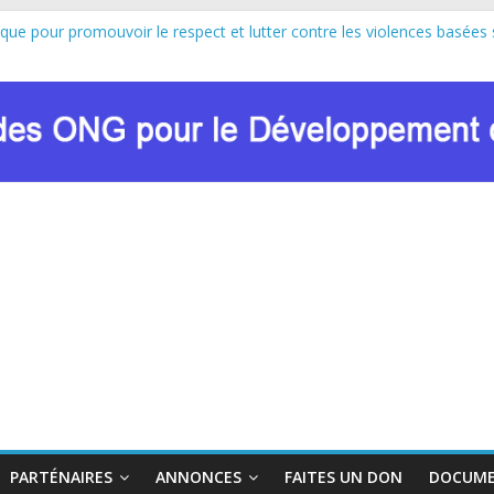
ique pour promouvoir le respect et lutter contre les violences basées 
pe au lancement officiel de la Journée Internationale de la Femme Af
sion de Marie Nyombo Zaina, le CPD et RENADEF renforcent leur plaid
8 DU FONDS MONDIAL : LE RENADEF CONTRIBUE AU DIALOGUE 
ation sur les approches innovantes de lutte contre les VBG dans le co
PARTÉNAIRES
ANNONCES
FAITES UN DON
DOCUME