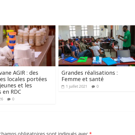
vane AGIR : des
Grandes réalisations :
ves locales portées
Femme et santé
jeunes et les
1 juillet 2021
0
 en RDC
26
0
champs obligatoires sont indiqués avec
*