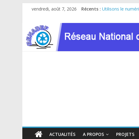
Passer
vendredi, août 7, 2026
Récents :
Utilisons le numér
au
Le RENADEF partici
contenu
RDC : Sous l’impul
FINANCEMENT GC
Atelier de consult
ACTUALITÉS
A PROPOS
PROJETS