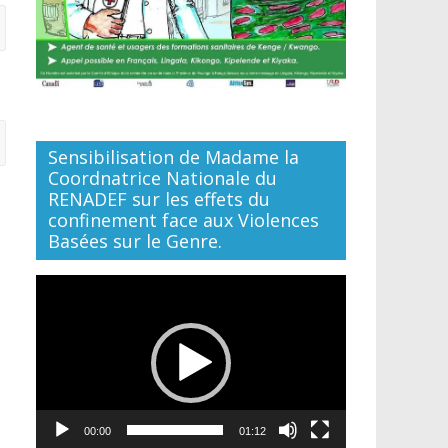
Sensibilisation de Madame la
Coordnatrice Nationale du
RENADEF sur les effets du
confinement face aux Violences
Basées sur le Genre.
Lecteur
vidéo
00:00
01:12