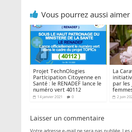
Vous pourrez aussi aimer
Projet TechnOlogies
La Cara
PartIcipation Citoyenne en
initiati
Santé : le RENADEF lance le
par les 
numéro vert 40112
femmes
14 janvier 2021
0
2 juin 20
Laisser un commentaire
Votre adresse e-mail ne sera pas publiée.
Les 