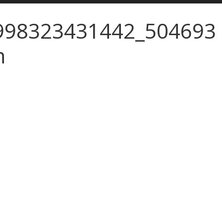
998323431442_504693
n