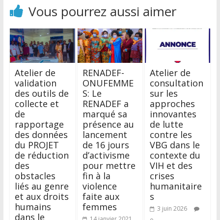
Vous pourrez aussi aimer
Atelier de
RENADEF-
Atelier de
validation
ONUFEMME
consultation
des outils de
S: Le
sur les
collecte et
RENADEF a
approches
de
marqué sa
innovantes
rapportage
présence au
de lutte
des données
lancement
contre les
du PROJET
de 16 jours
VBG dans le
de réduction
d’activisme
contexte du
des
pour mettre
VIH et des
obstacles
fin à la
crises
liés au genre
violence
humanitaire
et aux droits
faite aux
s
humains
femmes
3 juin 2026
dans le
14 janvier 2021