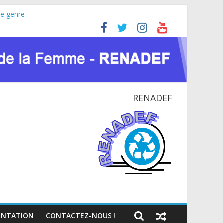
le genre
ine (JIFA) 2026
 pour la paix et le dialogue national
TIONAL EN RDC
te du VIH et des crises humanitaires
RENADEF
NTATION
CONTACTEZ-NOUS !