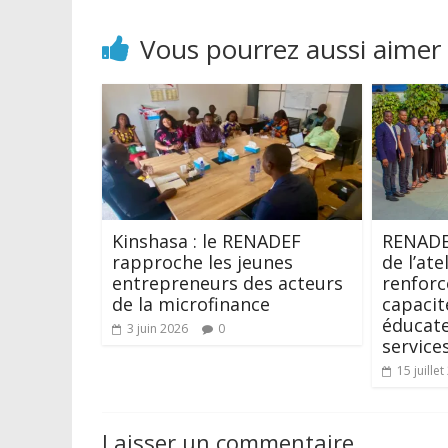
Vous pourrez aussi aimer
Kinshasa : le RENADEF
RENADE
rapproche les jeunes
de l’ate
entrepreneurs des acteurs
renfor
de la microfinance
capacit
éducate
3 juin 2026
0
service
15 juille
Laisser un commentaire