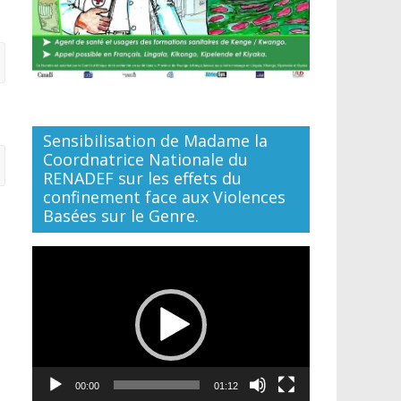
Sensibilisation de Madame la
Coordnatrice Nationale du
RENADEF sur les effets du
confinement face aux Violences
Basées sur le Genre.
Lecteur
vidéo
00:00
01:12