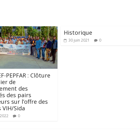
Historique
30 juin 2021
0
F-PEPFAR : Clôture
lier de
cement des
és des pairs
urs sur l’offre des
s VIH/Sida
t 2022
0