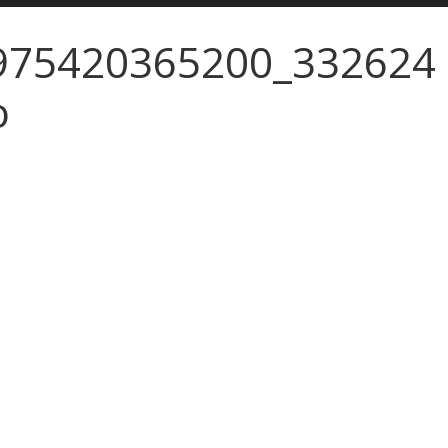
975420365200_332624
o