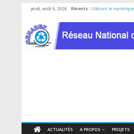
Passer
jeudi, août 6, 2026
Récents :
Utilisons le numérique
au
Le RENADEF participe 
contenu
RDC : Sous l’impulsio
FINANCEMENT GC8 D
Atelier de consultatio
ACTUALITÉS
A PROPOS
PROJETS