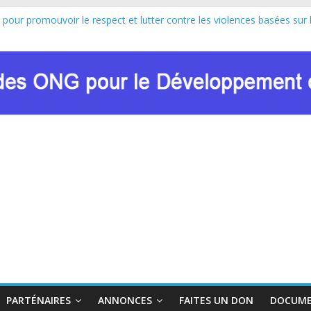
 pour promouvoir le respect et lutter contre les violences basées sur 
au lancement officiel de la Journée Internationale de la Femme Africa
n de Marie Nyombo Zaina, le CPD et RENADEF renforcent leur plaidoyer
U FONDS MONDIAL : LE RENADEF CONTRIBUE AU DIALOGUE NA
n sur les approches innovantes de lutte contre les VBG dans le contex
PARTÉNAIRES
ANNONCES
FAITES UN DON
DOCUME