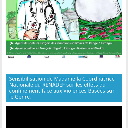
Sensibilisation de Madame la Coordnatrice
Nationale du RENADEF sur les effets du
confinement face aux Violences Basées sur
le Genre.
Lecteur
vidéo