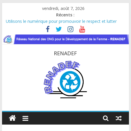
Passer
vendredi, août 7, 2026
au
Récents :
contenu
Utilisons le numérique pour promouvoir le respect et lutter
contre les violences basées sur le genre
Le RENADEF participe au lancement officiel de la Journée
Internationale de la Femme Africaine (JIFA) 2026
RDC : Sous l’impulsion de Marie Nyombo Zaina, le CPD et
RENADEF
RENADEF renforcent leur plaidoyer pour la paix et le dialogue
national
FINANCEMENT GC8 DU FONDS MONDIAL : LE RENADEF
CONTRIBUE AU DIALOGUE NATIONAL EN RDC
Atelier de consultation sur les approches innovantes de lutte
contre les VBG dans le contexte du VIH et des crises
humanitaires