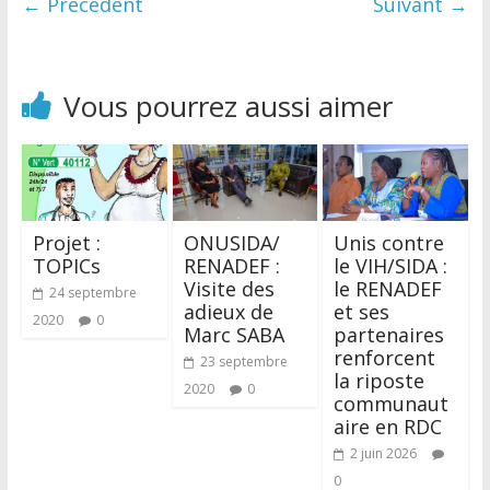
← Précédent
Suivant →
Vous pourrez aussi aimer
Projet :
ONUSIDA/
Unis contre
TOPICs
RENADEF :
le VIH/SIDA :
Visite des
le RENADEF
24 septembre
adieux de
et ses
2020
0
Marc SABA
partenaires
renforcent
23 septembre
la riposte
2020
0
communaut
aire en RDC
2 juin 2026
0