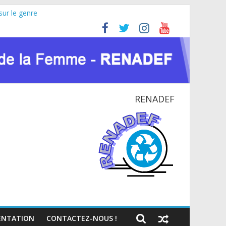
sur le genre
ricaine (JIFA) 2026
oyer pour la paix et le dialogue national
NATIONAL EN RDC
ntexte du VIH et des crises humanitaires
RENADEF
NTATION
CONTACTEZ-NOUS !