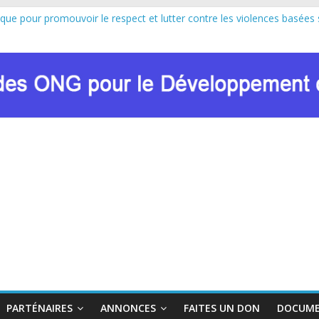
ique pour promouvoir le respect et lutter contre les violences basées 
pe au lancement officiel de la Journée Internationale de la Femme Af
sion de Marie Nyombo Zaina, le CPD et RENADEF renforcent leur plaid
8 DU FONDS MONDIAL : LE RENADEF CONTRIBUE AU DIALOGUE 
ation sur les approches innovantes de lutte contre les VBG dans le co
PARTÉNAIRES
ANNONCES
FAITES UN DON
DOCUME