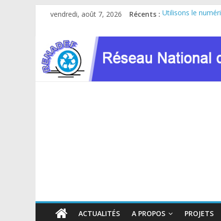
Passer
vendredi, août 7, 2026
Récents :
Utilisons le numér
au
Le RENADEF partici
contenu
RDC : Sous l’impul
FINANCEMENT GC
Atelier de consult
ACTUALITÉS
A PROPOS
PROJETS