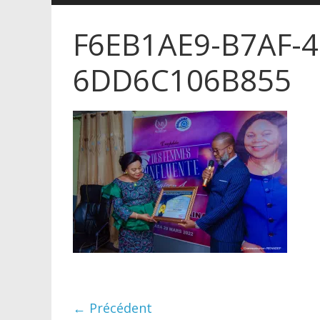
F6EB1AE9-B7AF-4
6DD6C106B855
← Précédent