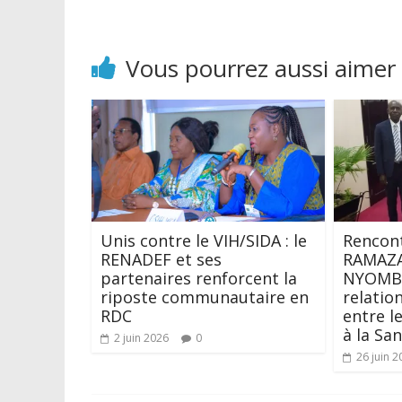
Vous pourrez aussi aimer
Unis contre le VIH/SIDA : le
Rencon
RENADEF et ses
RAMAZA
partenaires renforcent la
NYOMBO
riposte communautaire en
relatio
RDC
entre l
à la Sa
2 juin 2026
0
26 juin 2