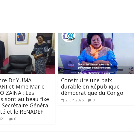
tre Dr YUMA
Construire une paix
NI et Mme Marie
durable en République
 ZAINA : Les
démocratique du Congo
ns sont au beau fixe
2 juin 2026
0
e Secrétaire Général
nté et le RENADEF
021
0