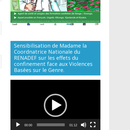
Sensibilisation de Madame la
Coordnatrice Nationale du
RENADEF sur les effets du
confinement face aux Violences
Basées sur le Genre.
Lecteur
vidéo
00:00
01:12