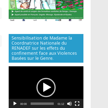
Sensibilisation de Madame la
Coordnatrice Nationale du
RENADEF sur les effets du
confinement face aux Violences
Basées sur le Genre.
Lecteur
vidéo
00:00
01:12