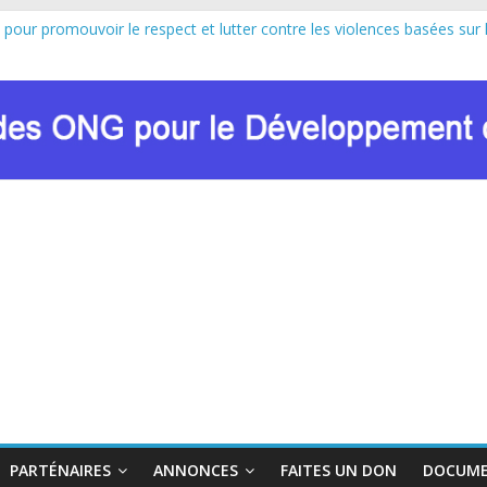
 pour promouvoir le respect et lutter contre les violences basées sur 
au lancement officiel de la Journée Internationale de la Femme Africa
n de Marie Nyombo Zaina, le CPD et RENADEF renforcent leur plaidoyer
U FONDS MONDIAL : LE RENADEF CONTRIBUE AU DIALOGUE NA
n sur les approches innovantes de lutte contre les VBG dans le contex
PARTÉNAIRES
ANNONCES
FAITES UN DON
DOCUME