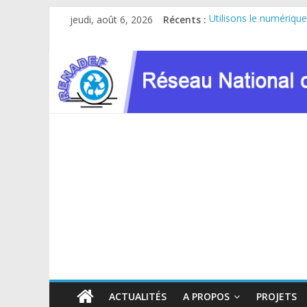
Passer
jeudi, août 6, 2026
Récents :
Utilisons le numérique
au
Le RENADEF participe 
contenu
RDC : Sous l’impulsio
FINANCEMENT GC8 D
Atelier de consultatio
ACTUALITÉS
A PROPOS
PROJETS