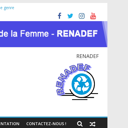
le genre
ine (JIFA) 2026
 pour la paix et le dialogue national
TIONAL EN RDC
te du VIH et des crises humanitaires
RENADEF
NTATION
CONTACTEZ-NOUS !